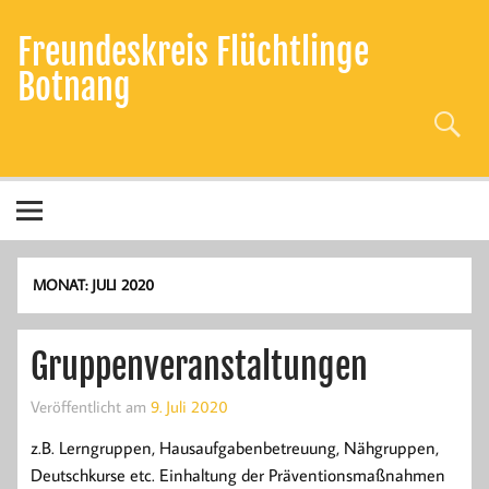
Zum
Inhalt
Freundeskreis Flüchtlinge
springen
Botnang
MONAT:
JULI 2020
Gruppenveranstaltungen
Veröffentlicht am
9. Juli 2020
z.B. Lerngruppen, Hausaufgabenbetreuung, Nähgruppen,
Deutschkurse etc. Einhaltung der Präventionsmaßnahmen